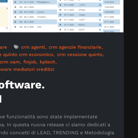
are
crm agenti
crm agenzie finanziarie
e quinto crm economico
crm cessione quinto
crm oam
finjob
kptech
tware mediatori creditizi
oftware.
M
ove funzionalità sono state implementate
a. In questa nuova release ci siamo dedicati a
cendo concetti di LEAD, TRENDING e Metodologia