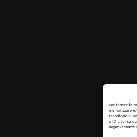
Per fornire le m
memorizzare e/o
tecnologie ci p
o ID unici su qu
negativamente s