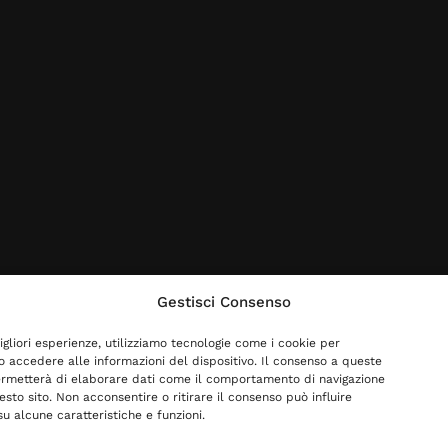
Gestisci Consenso
igliori esperienze, utilizziamo tecnologie come i cookie per
 accedere alle informazioni del dispositivo. Il consenso a queste
ermetterà di elaborare dati come il comportamento di navigazione
esto sito. Non acconsentire o ritirare il consenso può influire
u alcune caratteristiche e funzioni.