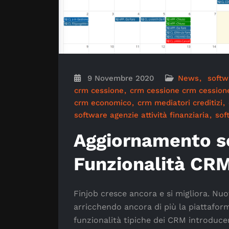
9 Novembre 2020
News
softw
crm cessione
crm cessione crm cession
crm economico
crm mediatori creditizi
software agenzie attività finanziaria
sof
Aggiornamento s
Funzionalità CR
Finjob cresce ancora e si migliora. Nu
arricchendo ancora di più la piattaform
funzionalità tipiche dei CRM introdu