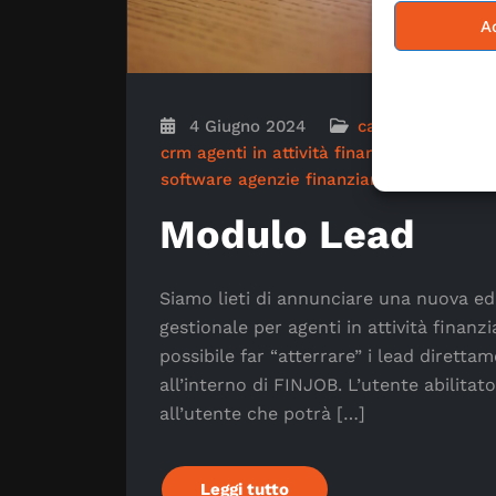
A
4 Giugno 2024
carousel
News
crm agenti in attività finanziaria
crm ces
software agenzie finanziarie
software c
Modulo Lead
Siamo lieti di annunciare una nuova ed
gestionale per agenti in attività finanzi
possibile far “atterrare” i lead diret
all’interno di FINJOB. L’utente abilitat
all’utente che potrà […]
Leggi tutto