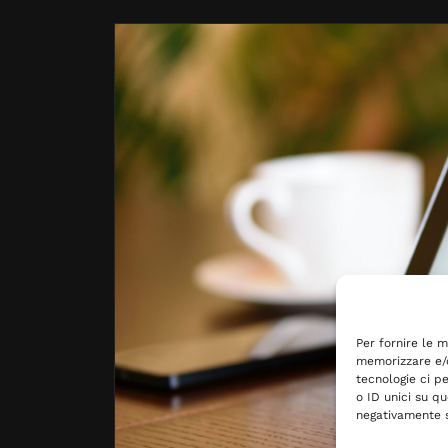
Per fornire le m
memorizzare e/o
tecnologie ci p
o ID unici su qu
negativamente s