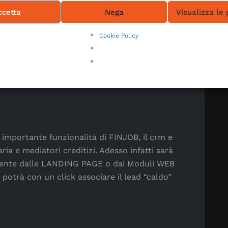
ccetta
Nega
Visualizza le
Cookie Policy
Servizi
software
crm agenti
sione quinto
crm oam
essione quinto
software mediatori creditizi
 importante funzionalità di FINJOB, il crm e
aria e mediatori creditizi. Adesso infatti sarà
tamente dalle LANDING PAGE o dai Moduli WEB
o potrà con un click associare il lead “caldo”