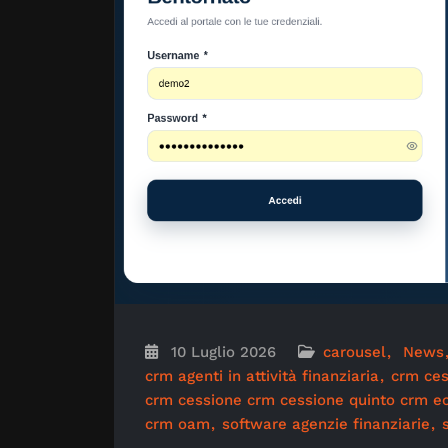
10 Luglio 2026
carousel
News
crm agenti in attività finanziaria
crm ces
crm cessione crm cessione quinto crm 
crm oam
software agenzie finanziarie