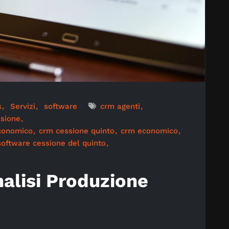
s
Servizi
software
crm agenti
sione
economico
crm cessione quinto
crm economico
software cessione del quinto
alisi Produzione