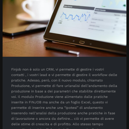
Finjob non è solo un CRM, vi permette di gestire i vostri
contatti , i vostri lead e vi permette di gestire il workflow delle
pratiche. Adesso, però, con il nuovo modulo, chiamato
Produzione, vi permette di fare un’analisi dell’andamento della
produzione in base a dei parametri che stabilite direttamente
voi. Il modulo Produzione viene alimentato dalle pratiche
inserite in FINJOB ma anche da un foglio Excel, questo vi
permette di inserire anche una “ipotesi” di andamento
inserendo nell’analisi della produzione anche pratiche in fase
di lavorazione o ancora da definire… ciò vi permette di avere
delle stime di crescita e di profitto. Allo stesso tempo