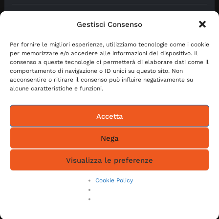
Feed dei commenti
Gestisci Consenso
WordPress.org
Per fornire le migliori esperienze, utilizziamo tecnologie come i cookie
per memorizzare e/o accedere alle informazioni del dispositivo. Il
consenso a queste tecnologie ci permetterà di elaborare dati come il
comportamento di navigazione o ID unici su questo sito. Non
acconsentire o ritirare il consenso può influire negativamente su
alcune caratteristiche e funzioni.
Tag
Accetta
agenti
cessione quinto software
crm agenti
Nega
crm agenti in attività finanziaria
crm agenzie finanziarie
Visualizza le preferenze
crm cessione
Cookie Policy
crm cessione crm cessione quinto crm economico
crm cessione quinto
crm economico
crm mediatori creditizi
crm oam
finjob