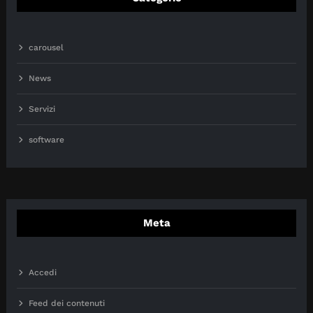
carousel
News
Servizi
software
Meta
Accedi
Feed dei contenuti